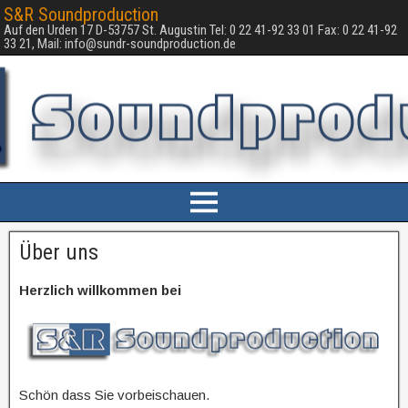
S&R Soundproduction
Auf den Urden 17 D-53757 St. Augustin Tel: 0 22 41-92 33 01 Fax: 0 22 41-92
33 21, Mail: info@sundr-soundproduction.de
Über uns
Herzlich willkommen bei
Schön dass Sie vorbeischauen.