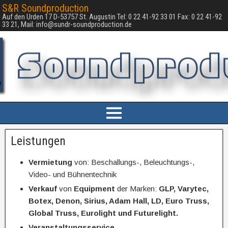
S&R Soundproduction
Auf den Urden 17 D-53757 St. Augustin Tel: 0 22 41-92 33 01 Fax: 0 22 41-92
33 21, Mail: info@sundr-soundproduction.de
Leistungen
Vermietung
von: Beschallungs-, Beleuchtungs-,
Video- und Bühnentechnik
Verkauf
von
Equipment
der Marken:
GLP, Varytec,
Botex, Denon, Sirius, Adam Hall, LD, Euro Truss,
Global Truss, Eurolight und Futurelight.
Veranstaltungsservice